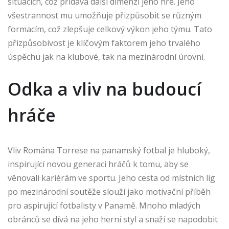
situacích, což přidává další dimenzi jeho hře. Jeho
všestrannost mu umožňuje přizpůsobit se různým
formacím, což zlepšuje celkový výkon jeho týmu. Tato
přizpůsobivost je klíčovým faktorem jeho trvalého
úspěchu jak na klubové, tak na mezinárodní úrovni.
Odka a vliv na budoucí
hráče
Vliv Romána Torrese na panamský fotbal je hluboký,
inspirující novou generaci hráčů k tomu, aby se
věnovali kariérám ve sportu. Jeho cesta od místních lig
po mezinárodní soutěže slouží jako motivační příběh
pro aspirující fotbalisty v Panamě. Mnoho mladých
obránců se dívá na jeho herní styl a snaží se napodobit