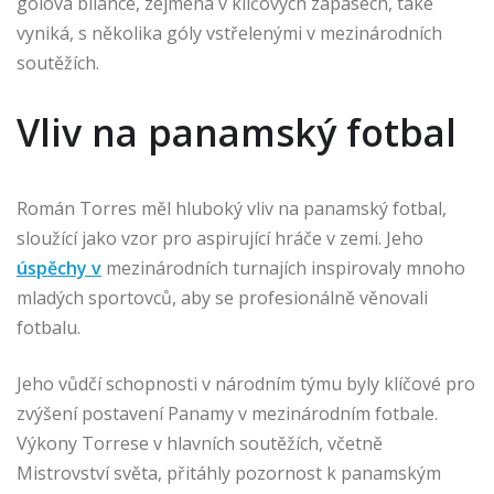
gólová bilance, zejména v klíčových zápasech, také
vyniká, s několika góly vstřelenými v mezinárodních
soutěžích.
Vliv na panamský fotbal
Román Torres měl hluboký vliv na panamský fotbal,
sloužící jako vzor pro aspirující hráče v zemi. Jeho
úspěchy v
mezinárodních turnajích inspirovaly mnoho
mladých sportovců, aby se profesionálně věnovali
fotbalu.
Jeho vůdčí schopnosti v národním týmu byly klíčové pro
zvýšení postavení Panamy v mezinárodním fotbale.
Výkony Torrese v hlavních soutěžích, včetně
Mistrovství světa, přitáhly pozornost k panamským