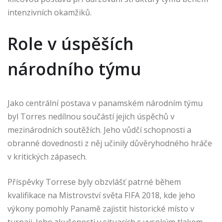
intenzivních okamžiků.
Role v úspěších
národního týmu
Jako centrální postava v panamském národním týmu
byl Torres nedílnou součástí jejich úspěchů v
mezinárodních soutěžích. Jeho vůdčí schopnosti a
obranné dovednosti z něj učinily důvěryhodného hráče
v kritických zápasech.
Příspěvky Torrese byly obzvlášť patrné během
kvalifikace na Mistrovství světa FIFA 2018, kde jeho
výkony pomohly Panamě zajistit historické místo v
turnaji. Jeho zkušenosti v situacích s vysokým tlakem