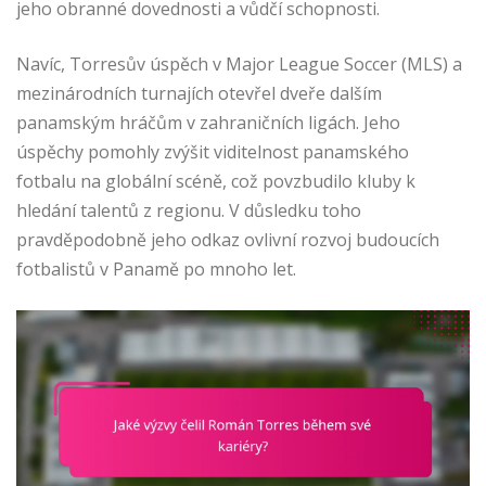
jeho obranné dovednosti a vůdčí schopnosti.
Navíc, Torresův úspěch v Major League Soccer (MLS) a
mezinárodních turnajích otevřel dveře dalším
panamským hráčům v zahraničních ligách. Jeho
úspěchy pomohly zvýšit viditelnost panamského
fotbalu na globální scéně, což povzbudilo kluby k
hledání talentů z regionu. V důsledku toho
pravděpodobně jeho odkaz ovlivní rozvoj budoucích
fotbalistů v Panamě po mnoho let.