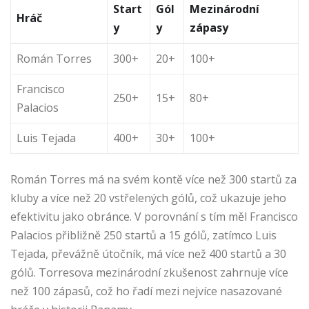
Start
Gól
Mezinárodní
Hráč
y
y
zápasy
Román Torres
300+
20+
100+
Francisco
250+
15+
80+
Palacios
Luis Tejada
400+
30+
100+
Román Torres má na svém kontě více než 300 startů za
kluby a více než 20 vstřelených gólů, což ukazuje jeho
efektivitu jako obránce. V porovnání s tím měl Francisco
Palacios přibližně 250 startů a 15 gólů, zatímco Luis
Tejada, převážně útočník, má více než 400 startů a 30
gólů. Torresova mezinárodní zkušenost zahrnuje více
než 100 zápasů, což ho řadí mezi nejvíce nasazované