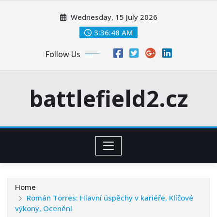
Skip
Wednesday, 15 July 2026
to
content
3:36:49 AM
Follow Us
battlefield2.cz
Home
Román Torres: Hlavní úspěchy v kariéře, Klíčové
výkony, Ocenění