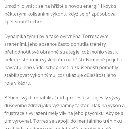
umožnilo vrátit se na hřiště s novou energií, i když s
některými kolísáními výkonu, když se přizpůsoboval
zpět soutěžní hře.
Dynamika týmu byla také ovlivněna Torresovými
zraněními. Jeho absence často donutila trenéry
přehodnotit své obranné strategie, což mohlo vést k
nekonzistentním výsledkům na hřišti. Nicméně po jeho
návratu jeho vůdčí schopnosti a zkušenosti pomohly
stabilizovat výkon týmu, což ukazuje důležitost jeho
role v kádru.
Během svých rehabilitačních procesů se objevily výzvy
duševního zdraví jako významný faktor. Tlak na výkon a
frustrace z vyřazení měly vliv na jeho psychiku. Aby se s
tím vyrovnal, Torres se zapojil do mentálního tréninku
a vyhledal podporu od spoluhráčů a profesionálů,