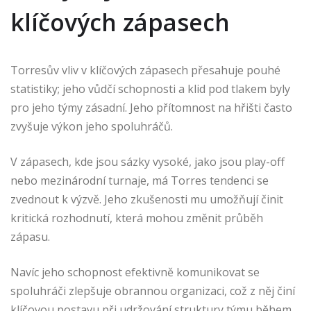
klíčových zápasech
Torresův vliv v klíčových zápasech přesahuje pouhé
statistiky; jeho vůdčí schopnosti a klid pod tlakem byly
pro jeho týmy zásadní. Jeho přítomnost na hřišti často
zvyšuje výkon jeho spoluhráčů.
V zápasech, kde jsou sázky vysoké, jako jsou play-off
nebo mezinárodní turnaje, má Torres tendenci se
zvednout k výzvě. Jeho zkušenosti mu umožňují činit
kritická rozhodnutí, která mohou změnit průběh
zápasu.
Navíc jeho schopnost efektivně komunikovat se
spoluhráči zlepšuje obrannou organizaci, což z něj činí
klíčovou postavu při udržování struktury týmu během