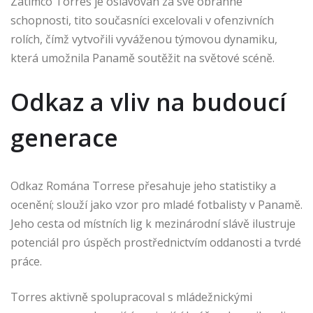
Zatímco Torres je oslavován za své obranné
schopnosti, tito současníci excelovali v ofenzivních
rolích, čímž vytvořili vyváženou týmovou dynamiku,
která umožnila Panamě soutěžit na světové scéně.
Odkaz a vliv na budoucí
generace
Odkaz Romána Torrese přesahuje jeho statistiky a
ocenění; slouží jako vzor pro mladé fotbalisty v Panamě.
Jeho cesta od místních lig k mezinárodní slávě ilustruje
potenciál pro úspěch prostřednictvím oddanosti a tvrdé
práce.
Torres aktivně spolupracoval s mládežnickými