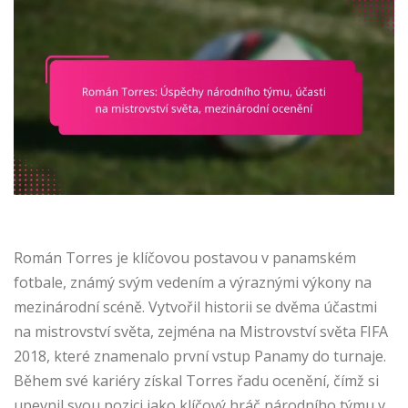
Román Torres je klíčovou postavou v panamském
fotbale, známý svým vedením a výraznými výkony na
mezinárodní scéně. Vytvořil historii se dvěma účastmi
na mistrovství světa, zejména na Mistrovství světa FIFA
2018, které znamenalo první vstup Panamy do turnaje.
Během své kariéry získal Torres řadu ocenění, čímž si
upevnil svou pozici jako klíčový hráč národního týmu v