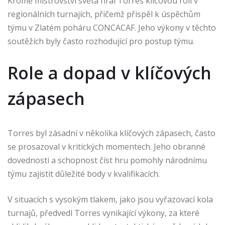
Kromě mistrovství světa hrál Torres klíčovou roli v
regionálních turnajích, přičemž přispěl k úspěchům
týmu v Zlatém poháru CONCACAF. Jeho výkony v těchto
soutěžích byly často rozhodující pro postup týmu.
Role a dopad v klíčových
zápasech
Torres byl zásadní v několika klíčových zápasech, často
se prosazoval v kritických momentech. Jeho obranné
dovednosti a schopnost číst hru pomohly národnímu
týmu zajistit důležité body v kvalifikacích.
V situacích s vysokým tlakem, jako jsou vyřazovací kola
turnajů, předvedl Torres vynikající výkony, za které