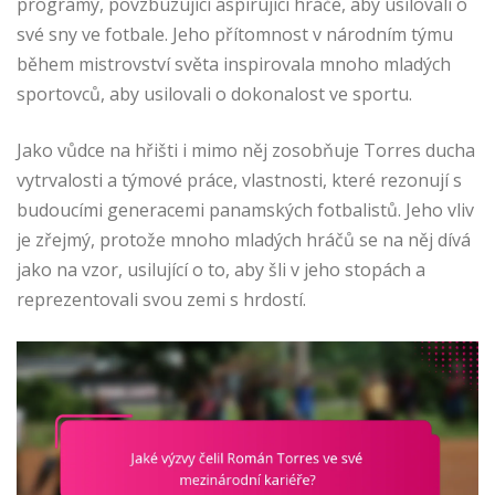
programy, povzbuzující aspirující hráče, aby usilovali o
své sny ve fotbale. Jeho přítomnost v národním týmu
během mistrovství světa inspirovala mnoho mladých
sportovců, aby usilovali o dokonalost ve sportu.
Jako vůdce na hřišti i mimo něj zosobňuje Torres ducha
vytrvalosti a týmové práce, vlastnosti, které rezonují s
budoucími generacemi panamských fotbalistů. Jeho vliv
je zřejmý, protože mnoho mladých hráčů se na něj dívá
jako na vzor, usilující o to, aby šli v jeho stopách a
reprezentovali svou zemi s hrdostí.