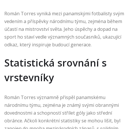
Román Torres vyniká mezi panamskými fotbalisty svým
vedením a příspěvky národnímu týmu, zejména během
účastí na mistrovství světa. Jeho úspěchy a dopad na
sport ho staví vedle významných současníků, ukazující
odkaz, který inspiruje budoucí generace.
Statistická srovnání s
vrstevníky
Román Torres významně přispěl panamskému
národnímu týmu, zejména je známý svými obrannými
dovednostmi a schopností střílet góly jako střední
obránce. Ačkoli konkrétní statistiky se mohou lišit, byl
zapojen do mnoha mezinárodních zápasů, s solidním