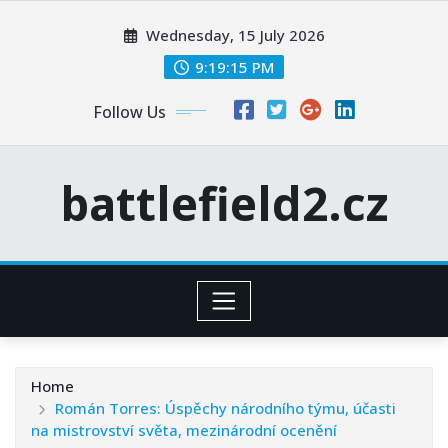
Skip
Wednesday, 15 July 2026
to
content
9:19:17 PM
Follow Us
battlefield2.cz
Home
Román Torres: Úspěchy národního týmu, účasti
na mistrovství světa, mezinárodní ocenění