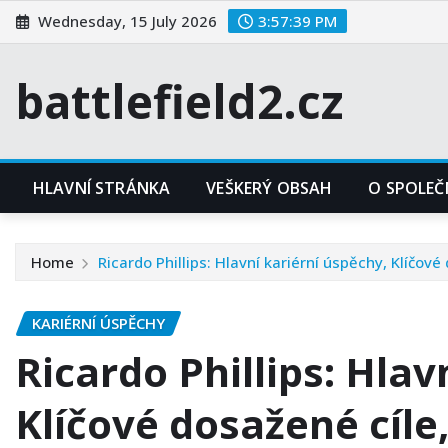
Skip
Wednesday, 15 July 2026
3:57:40 PM
to
content
battlefield2.cz
HLAVNÍ STRÁNKA
VEŠKERÝ OBSAH
O SPOLEČ
Home
Ricardo Phillips: Hlavní kariérní úspěchy, Klíčové
KARIÉRNÍ ÚSPĚCHY
Ricardo Phillips: Hlav
Klíčové dosažené cíle