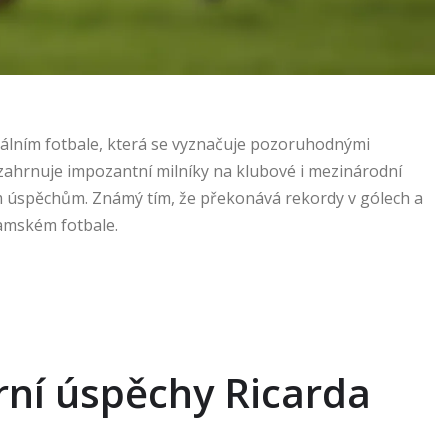
onálním fotbale, která se vyznačuje pozoruhodnými
zahrnuje impozantní milníky na klubové i mezinárodní
vým úspěchům. Známý tím, že překonává rekordy v gólech a
namském fotbale.
érní úspěchy Ricarda