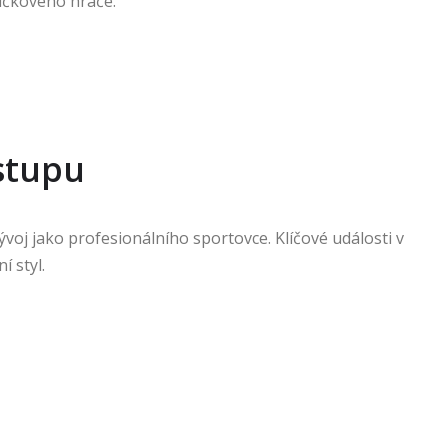
pičkového hráče.
stupu
vývoj jako profesionálního sportovce. Klíčové události v
í styl.