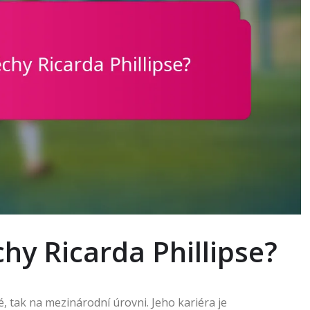
chy Ricarda Phillipse?
é, tak na mezinárodní úrovni. Jeho kariéra je