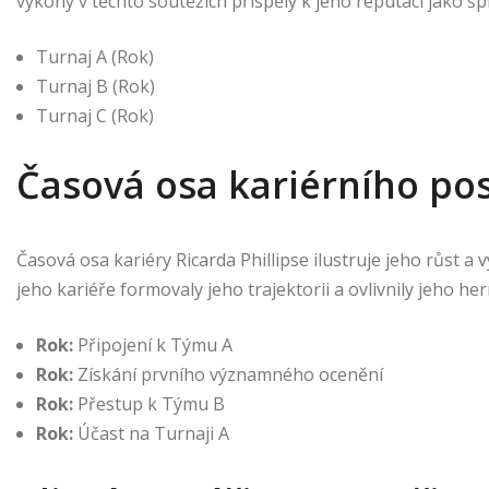
výkony v těchto soutěžích přispěly k jeho reputaci jako š
Turnaj A (Rok)
Turnaj B (Rok)
Turnaj C (Rok)
Časová osa kariérního po
Časová osa kariéry Ricarda Phillipse ilustruje jeho růst a 
jeho kariéře formovaly jeho trajektorii a ovlivnily jeho hern
Rok:
Připojení k Týmu A
Rok:
Získání prvního významného ocenění
Rok:
Přestup k Týmu B
Rok:
Účast na Turnaji A