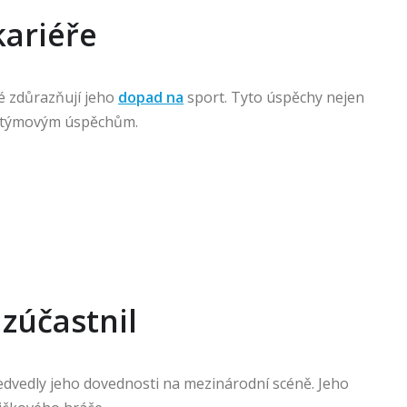
kariéře
ré zdůrazňují jeho
dopad na
sport. Tyto úspěchy nejen
y k týmovým úspěchům.
 zúčastnil
edvedly jeho dovednosti na mezinárodní scéně. Jeho