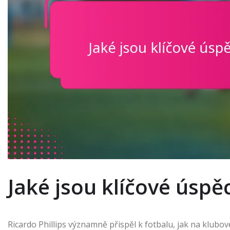
Jaké jsou klíčové úspě
Ricardo Phillips významně přispěl k fotbalu, jak na klubov