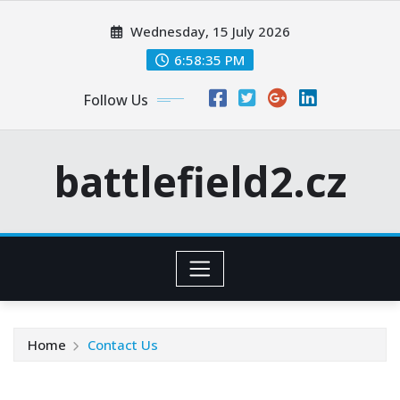
Skip
Wednesday, 15 July 2026
to
content
6:58:36 PM
Follow Us
battlefield2.cz
Home
Contact Us