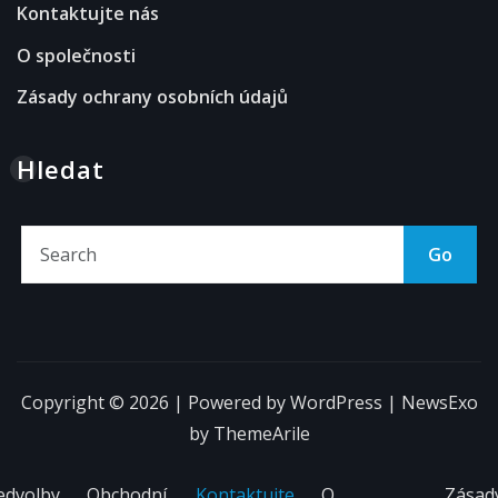
Kontaktujte nás
O společnosti
Zásady ochrany osobních údajů
Hledat
Go
Copyright © 2026 | Powered by
WordPress
|
NewsExo
by
ThemeArile
edvolby
Obchodní
Kontaktujte
O
Zásad