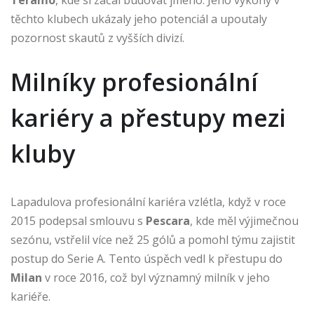
Teramo
, kde si začal budovat jméno. Jeho výkony v
těchto klubech ukázaly jeho potenciál a upoutaly
pozornost skautů z vyšších divizí.
Milníky profesionální
kariéry a přestupy mezi
kluby
Lapadulova profesionální kariéra vzlétla, když v roce
2015 podepsal smlouvu s
Pescara
, kde měl výjimečnou
sezónu, vstřelil více než 25 gólů a pomohl týmu zajistit
postup do Serie A. Tento úspěch vedl k přestupu do
Milan
v roce 2016, což byl významný milník v jeho
kariéře.