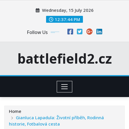
Skip
Wednesday, 15 July 2026
to
content
12:37:45 PM
Follow Us
battlefield2.cz
Home
Gianluca Lapadula: Životní příběh, Rodinná
historie, Fotbalová cesta