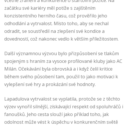
včetně zranění a konkurence o startovní pozice. Na
začátku své kariéry měl potíže s zajištěním
konzistentního herního času, což prověřilo jeho
odhodlání a vytrvalost. Místo toho, aby se nechal
odradit, se soustředil na zlepšení své kondice a
dovedností, což nakonec vedlo k větším příležitostem.
Další významnou výzvou bylo přizpůsobení se tlakům
spojeným s hraním za vysoce profilované kluby jako AC
Milán. Očekávání byla obrovská a i když čelil kritice
během svého působení tam, použil to jako motivaci k
vylepšení své hry a prokázání své hodnoty.
Lapadulova vytrvalost se vyplatila, protože se z těchto
výzev vynořil silnější, získávající respekt od spoluhráčů i
fanoušků. Jeho cesta slouží jako příklad toho, jak
odolnost může vést k úspěchu v konkurenčním světě