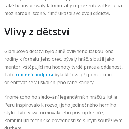
také ho inspirovaly k tomu, aby reprezentoval Peru na
mezinárodní scéně, čímž ukázal své dvojí dědictví.
Vlivy z dětství
Gianlucovo dětství bylo silně ovlivněno láskou jeho
rodiny k fotbalu. Jeho otec, bývalý hráč, sloužil jako
mentor, vštěpující mu hodnoty tvrdé práce a oddanosti.
Tato
rodinná podpora
byla klíčová při pomoci mu
orientovat se v úskalích jeho rané kariéry.
Kromě toho ho sledování legendárních hráčů z Itálie i
Peru inspirovalo k rozvoji jeho jedinečného herního
stylu. Tyto vlivy formovaly jeho přístup ke hře,
kombinující technické dovednosti se silným soutěživým
duchem.