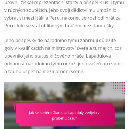
úrovni, získal reprezentační starty a přispěl k úsilí týmu
v různých soutěžích. Jeho dvojí dědictví mu umožnilo
vybrat si mezi Itálií a Peru, nakonec se rozhodl hrát za
Peru, kde se stal oblíbeným hráčem mezi fanoušky.
Jeho příspěvky do národního týmu zahrnují důležité
góly v kvalifikacích na mistrovství světa a turnajích, což
upevnilo jeho status klíčového hráče. Lapadulova
oddanost národnímu týmu odráží jeho vášeň pro sport
a touhu uspět na mezinárodní scéně.