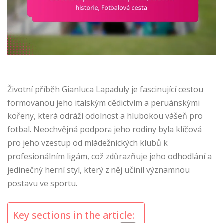
Životní příběh Gianluca Lapaduly je fascinující cestou
formovanou jeho italským dědictvím a peruánskými
kořeny, která odráží odolnost a hlubokou vášeň pro
fotbal. Neochvějná podpora jeho rodiny byla klíčová
pro jeho vzestup od mládežnických klubů k
profesionálním ligám, což zdůrazňuje jeho odhodlání a
jedinečný herní styl, který z něj učinil významnou
postavu ve sportu.
Key sections in the article: