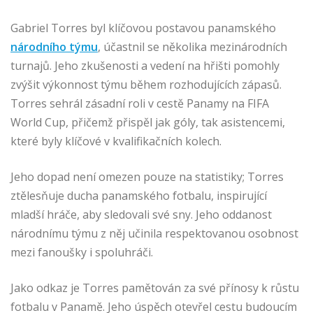
Gabriel Torres byl klíčovou postavou panamského
národního týmu
, účastnil se několika mezinárodních
turnajů. Jeho zkušenosti a vedení na hřišti pomohly
zvýšit výkonnost týmu během rozhodujících zápasů.
Torres sehrál zásadní roli v cestě Panamy na FIFA
World Cup, přičemž přispěl jak góly, tak asistencemi,
které byly klíčové v kvalifikačních kolech.
Jeho dopad není omezen pouze na statistiky; Torres
ztělesňuje ducha panamského fotbalu, inspirující
mladší hráče, aby sledovali své sny. Jeho oddanost
národnímu týmu z něj učinila respektovanou osobnost
mezi fanoušky i spoluhráči.
Jako odkaz je Torres pamětován za své přínosy k růstu
fotbalu v Panamě. Jeho úspěch otevřel cestu budoucím