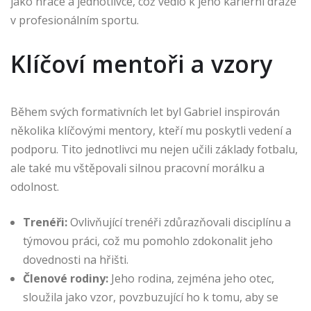
jako hráče a jednotlivce, což vedlo k jeho kariérní dráze
v profesionálním sportu.
Klíčoví mentoři a vzory
Během svých formativních let byl Gabriel inspirován
několika klíčovými mentory, kteří mu poskytli vedení a
podporu. Tito jednotlivci mu nejen učili základy fotbalu,
ale také mu vštěpovali silnou pracovní morálku a
odolnost.
Trenéři:
Ovlivňující trenéři zdůrazňovali disciplínu a
týmovou práci, což mu pomohlo zdokonalit jeho
dovednosti na hřišti.
Členové rodiny:
Jeho rodina, zejména jeho otec,
sloužila jako vzor, povzbuzující ho k tomu, aby se