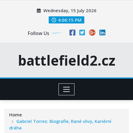
Skip
Wednesday, 15 July 2026
to
content
4:06:16 PM
Follow Us
battlefield2.cz
Home
Gabriel Torres: Biografie, Rané vlivy, Kariérní
dráha